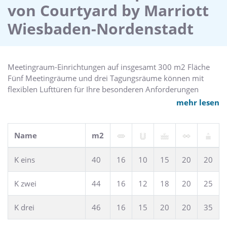
von Courtyard by Marriott
einen Wochenendausflug nach Wiesbaden kommen.
Beginnen Sie Ihren Tag mit dem Genuss unseres
Wiesbaden-Nordenstadt
umfangreichen Frühstücksbüfetts, beenden Sie Ihren Tag mit
Entspannung in der gemütlichen Hotelbar oder kosten Sie
eine der mediterranen Spezialitäten von der Speisekarte des
Hotelrestaurants. Das Hotel ist ein hervorragender
Meetingraum-Einrichtungen auf insgesamt 300 m2 Fläche
Ausgangspunkt zum Erkunden der berühmten Weinregion
Fünf Meetingräume und drei Tagungsräume können mit
Rheingau mit ihren malerischen Burgen mit Blick auf die
flexiblen Lufttüren für Ihre besonderen Anforderungen
Weinberge und das Rheintal. Kostenlose Parkplätze sowie
unterteilt werden.
mehr lesen
kostenloser Internet- und Sky TV Zugang runden Ihren
Tageslichtdurchflutete Meetingräume, komplett klimatisierte
perfekten Aufenthalt in Wiesbaden ab.
Meetingfläche
Name
m2
K eins
40
16
10
15
20
20
K zwei
44
16
12
18
20
25
K drei
46
16
15
20
20
35