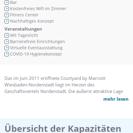
Bar
+
Kostenfreies Wifi im Zimmer
+
Fitness Center
+
Nachhaltiges Konzept
+
Veranstaltungen
Mit Tageslicht
+
Barrierefreie Einrichtungen
+
Virtuelle Eventausstattung
+
COVID-19 Hygienekonzept
+
Das im Juni 2011 eröffnete Courtyard by Marriott
Wiesbaden-Nordenstadt liegt im Herzen des
Geschäftsviertels Nordenstadt. Die äußerst attraktive Lage
nur wenige Autominuten vom Internationalen Flughafen
mehr lesen
Frankfurt entfernt, macht es zum perfekten Ort für
Geschäftsmeetings und Konferenzen. 139 Zimmer mit einer
zeitgemäßen Möblierung und moderner technischer
Ausstattung gewährleisten einen besonders komfortablen
Übersicht der Kapazitäten
Aufenthalt, ob Sie nun aus geschäftlichen Gründen oder für