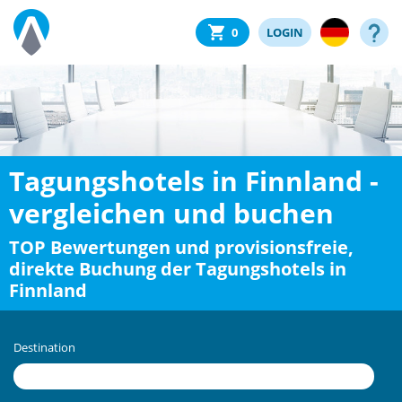
0
LOGIN
Tagungshotels in Finnland -
vergleichen und buchen
TOP Bewertungen und provisionsfreie,
direkte Buchung der Tagungshotels in
Finnland
Destination