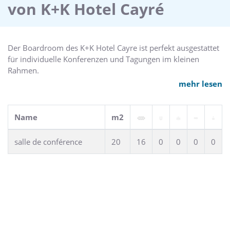
von K+K Hotel Cayré
dieses First Class Hotel als optimaler Ausgangspunkt für eine
Entdeckung der Pariser Sehenswürdigkeiten,
Einkaufsstrassen und Business Zentren an.
Der Boardroom des K+K Hotel Cayre ist perfekt ausgestattet
für individuelle Konferenzen und Tagungen im kleinen
Rahmen.
mehr lesen
Ausstattung des Boardroom :
-Gesamter Konferenzbereich klimatisiert mit individueller
Name
m2
Temperaturwahl.
-Modernste Seminartechnik: LCD-Projektor, Leinwand,
salle de conférence
20
16
0
0
0
0
Flipchart, Direkwahltelefon.
-Kostenlose Bretband-Internetverbindung via LAN und
WLAN.
-Sekretariatsdienste (Übersetzungen, Fax, Fotokopien,
Farbdrucker, etc.) verfügbar auf Anfrage, gegen Gebühr.