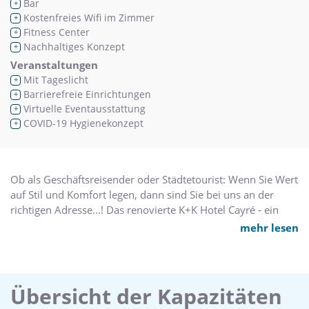
Bar
+
Kostenfreies Wifi im Zimmer
+
Fitness Center
+
Nachhaltiges Konzept
+
Veranstaltungen
Mit Tageslicht
+
Barrierefreie Einrichtungen
+
Virtuelle Eventausstattung
+
COVID-19 Hygienekonzept
+
Ob als Geschäftsreisender oder Städtetourist: Wenn Sie Wert
auf Stil und Komfort legen, dann sind Sie bei uns an der
richtigen Adresse...! Das renovierte K+K Hotel Cayré - ein
wahrer Ruhepol, gekennzeichnet durch modernes Design,
mehr lesen
High-Tech und ausgezeichneten Service. Und bei einer
Erkundung der Nachbarschaft werden Sie Paris von seiner
schönsten Seite kennenlernen. Mitten im Herzen des
kulturellen Stadtteils "Saint-Germain-des-Prés" gelegen und
Übersicht der Kapazitäten
in unmittelbarer Nähe zum "Quartier Latin", bietet sich