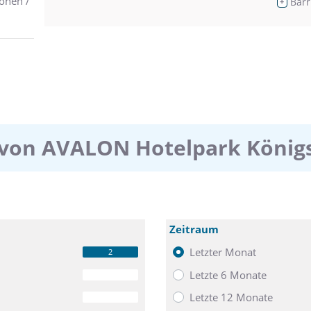
onen /
Barr
+
von AVALON Hotelpark König
Zeitraum
Letzter Monat
2
Letzte 6 Monate
0
Letzte 12 Monate
0