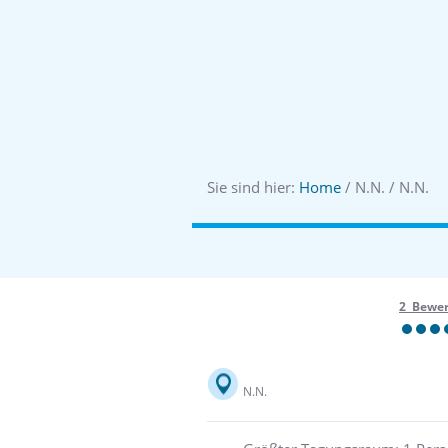
Sie sind hier:
Home
/ N.N. / N.N.
2 Bewe
N.N.