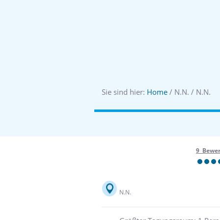
Sie sind hier:
Home
/ N.N. / N.N.
9 Bewe
N.N.