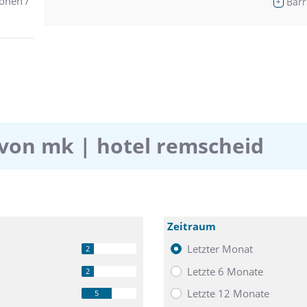
onen /
Barr
+
von mk | hotel remscheid
Zeitraum
Letzter Monat
2
Letzte 6 Monate
2
Letzte 12 Monate
5