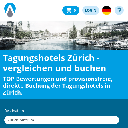
0
LOGIN
Tagungshotels Zürich -
vergleichen und buchen
TOP Bewertungen und provisionsfreie,
direkte Buchung der Tagungshotels in
Zürich.
Destination