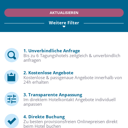
AKTUALISIEREN
Weitere Filter
1. Unverbindliche Anfrage
Bis zu 6 Tagungshotels zeitgleich & unverbindlich
anfragen
2. Kostenlose Angebote
Kostenlose & passgenaue Angebote innerhalb von
24h erhalten
3. Transparente Anpassung
Im direktem Hotelkontakt Angebote individuell
anpassen
4. Direkte Buchung
Zu besten provisionsfreien Onlinepreisen direkt
beim Hotel buchen