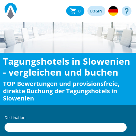
0
LOGIN
Tagungshotels in Slowenien
- vergleichen und buchen
TOP Bewertungen und provisionsfreie,
direkte Buchung der Tagungshotels in
Slowenien
Destination