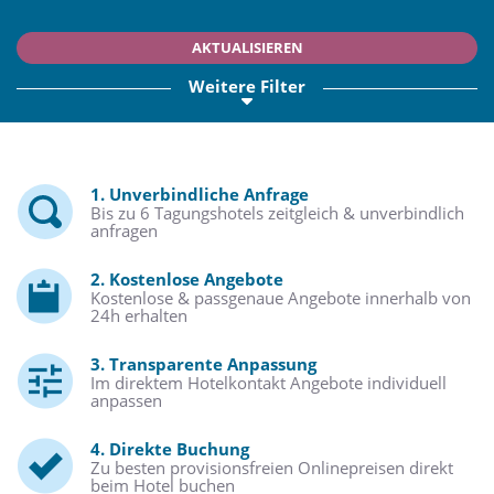
AKTUALISIEREN
Weitere Filter
1. Unverbindliche Anfrage
Bis zu 6 Tagungshotels zeitgleich & unverbindlich
anfragen
2. Kostenlose Angebote
Kostenlose & passgenaue Angebote innerhalb von
24h erhalten
3. Transparente Anpassung
Im direktem Hotelkontakt Angebote individuell
anpassen
4. Direkte Buchung
Zu besten provisionsfreien Onlinepreisen direkt
beim Hotel buchen