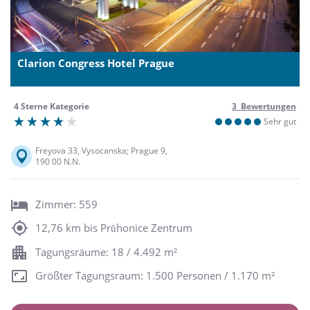
Clarion Congress Hotel Prague
4 Sterne Kategorie
3 Bewertungen
Sehr gut
Freyova 33, Vysocanska; Prague 9,
190 00 N.N.
Zimmer: 559
12,76 km bis Prŭhonice Zentrum
Tagungsräume: 18 / 4.492 m²
Größter Tagungsraum: 1.500 Personen / 1.170 m²