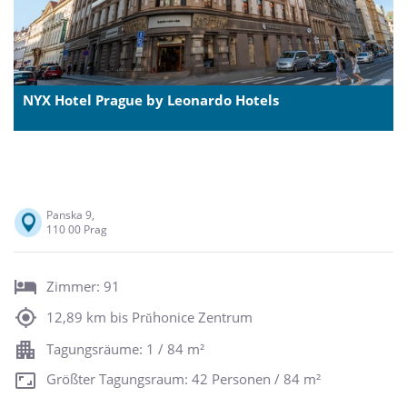
NYX Hotel Prague by Leonardo Hotels
Panska 9,
110 00 Prag
Zimmer: 91
12,89 km bis Prŭhonice Zentrum
Tagungsräume: 1 / 84 m²
Größter Tagungsraum: 42 Personen / 84 m²