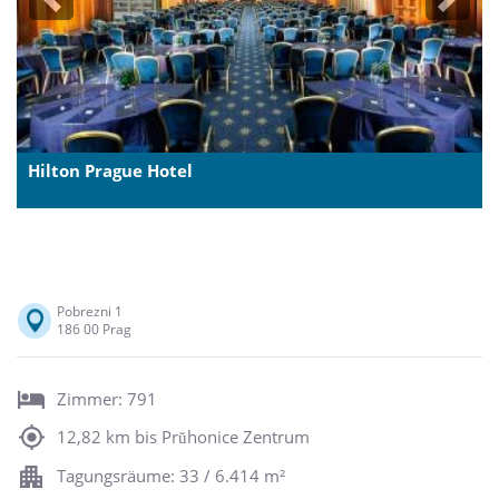
Previous
Next
Hilton Prague Hotel
Pobrezni 1
186 00 Prag
Zimmer: 791
12,82 km bis Prŭhonice Zentrum
Tagungsräume: 33 / 6.414 m²