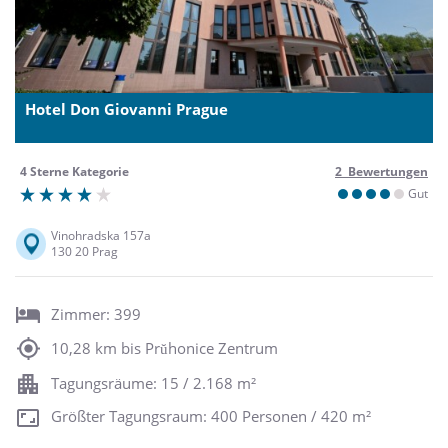
Hotel Don Giovanni Prague
4 Sterne Kategorie
2 Bewertungen
Gut
Vinohradska 157a
130 20 Prag
Zimmer: 399
10,28 km bis Prŭhonice Zentrum
Tagungsräume: 15 / 2.168 m²
Größter Tagungsraum: 400 Personen / 420 m²