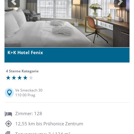
Previous
Next
K+K Hotel Fenix
4 Sterne Kategorie
Ve Smeckach 30
110 00 Prag
Zimmer: 128
12,55 km bis Prŭhonice Zentrum
Tagungsräume: 3 / 124 m²