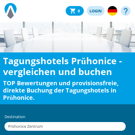
0
LOGIN
Tagungshotels Prŭhonice -
vergleichen und buchen
TOP Bewertungen und provisionsfreie,
direkte Buchung der Tagungshotels in
Prŭhonice.
Destination