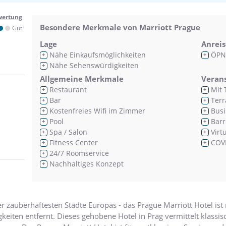
wertung
Besondere Merkmale von Marriott Prague
Gut
Lage
Anreis
Nähe Einkaufsmöglichkeiten
ÖPN
+
+
Nähe Sehenswürdigkeiten
+
Allgemeine Merkmale
Veran
Restaurant
Mit 
+
+
Bar
Terr
+
+
Kostenfreies Wifi im Zimmer
Busi
+
+
Pool
Barr
+
+
Spa / Salon
Virt
+
+
Fitness Center
COVI
+
+
24/7 Roomservice
+
Nachhaltiges Konzept
+
er zauberhaftesten Städte Europas - das Prague Marriott Hotel ist
keiten entfernt. Dieses gehobene Hotel in Prag vermittelt klass