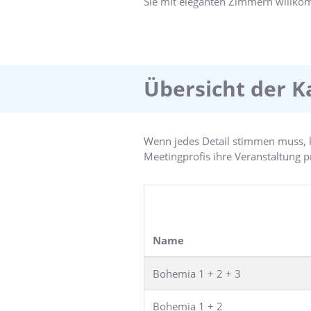
Sie mit eleganten Zimmern willkom
Veranstaltungseinrichtungen beka
luxuriöses Hotel verfügt über 293
Gebühr). Die World Class Health 
ausgestattetem Fitnessstudio In de
internationalen Weine sowie intern
Übersicht der K
italienischen Espresso und Cappuc
Bar.
Wenn jedes Detail stimmen muss, kö
Meetingprofis ihre Veranstaltung p
Name
Bohemia 1 + 2 + 3
Bohemia 1 + 2