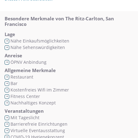
Besondere Merkmale von The Ritz-Carlton, San
Francisco
Lage
Nähe Einkaufsmöglichkeiten
+
Nähe Sehenswürdigkeiten
+
Anreise
ÖPNV Anbindung
+
Allgemeine Merkmale
Restaurant
+
Bar
+
Kostenfreies Wifi im Zimmer
+
Fitness Center
+
Nachhaltiges Konzept
+
Veranstaltungen
Mit Tageslicht
+
Barrierefreie Einrichtungen
+
Virtuelle Eventausstattung
+
COVID-19 Hygienekonzept
+