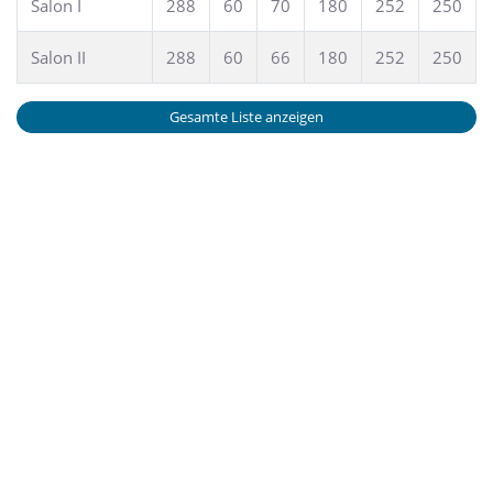
Salon I
288
60
70
180
252
250
Salon II
288
60
66
180
252
250
Gesamte Liste anzeigen