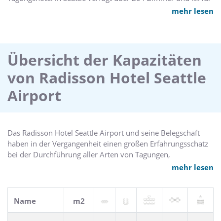
Geschäfts- und Individualreisende gleichermaßen geeignet.
mehr lesen
Bitte schauen Sie sich auch die anderen Tagungshotels in
Seattle an.
Übersicht der Kapazitäten
von Radisson Hotel Seattle
Airport
Das Radisson Hotel Seattle Airport und seine Belegschaft
haben in der Vergangenheit einen großen Erfahrungsschatz
bei der Durchführung aller Arten von Tagungen,
Konferenzen und Events gesammelt. Mit einem
mehr lesen
Tagungsbereich, der 8 Tagungsräume umfasst, hat sich
dieses Hotel zu einem beliebten Tagungshotel in Seattle
entwickelt. Bitte schauen Sie sich auch die anderen
Name
m2
Tagungshotels in Seattle an.