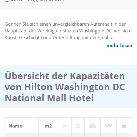
Gönnen Sie sich einen unvergleichbaren Aufenthalt in der
Hauptstadt der Vereinigten Staaten Washington DC, wo sich
Kunst, Geschichte und Unterhaltung mit der Qualität
komfortabler Unterkunft begegnen.
mehr lesen
Gleich ob Sie auf Urlaub oder Geschäftsreise sind, allein
oder mit Familie, der personalisierte Service im L'Enfant
Plaza Hotel umsorgt Sie bis ins letzte Detail für einen
angenehmen Aufenthalt.
Übersicht der Kapazitäten
von Hilton Washington DC
National Mall Hotel
Name
m2