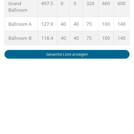
Grand
497.5
0
0
320
460
600
Ballroom
Ballroom A
127.9
40
40
75
100
140
Ballroom B
118.4
40
40
75
100
140
Gesamte Liste anzeigen