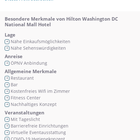
Besondere Merkmale von Hilton Washington DC
National Mall Hotel
Lage
Nähe Einkaufsmöglichkeiten
+
Nähe Sehenswürdigkeiten
+
Anreise
ÖPNV Anbindung
+
Allgemeine Merkmale
Restaurant
+
Bar
+
Kostenfreies Wifi im Zimmer
+
Fitness Center
+
Nachhaltiges Konzept
+
Veranstaltungen
Mit Tageslicht
+
Barrierefreie Einrichtungen
+
Virtuelle Eventausstattung
+
COVID-19 Hygienekonzept
+