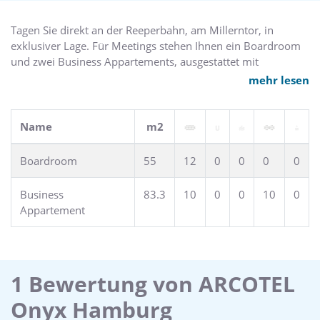
und verschiedenen Heißgetränken. Jeden Morgen steht für
Sie zudem ein herzhaftes Frühstücksbuffet bereit.
Tagen Sie direkt an der Reeperbahn, am Millerntor, in
exklusiver Lage. Für Meetings stehen Ihnen ein Boardroom
Das Hotel im beliebten Bezirk Reeperbahn liegt weniger als
und zwei Business Appartements, ausgestattet mit
2 km von Sehenswürdigkeiten wie der historischen
modernster Technik, zur Verfügung. Die Räume bieten
mehr lesen
Speicherstadt und dem Hafen von Hamburg entfernt. Nach
außerdem WLAN Internetzugang, Klimaanlage und
einem erlebnisreichen Tag entspannen Sie in der Sauna und
Tageslicht.
im Dampfbad.
Name
m2
Boardroom
55
12
0
0
0
0
Business
83.3
10
0
0
10
0
Appartement
1 Bewertung von ARCOTEL
Onyx Hamburg