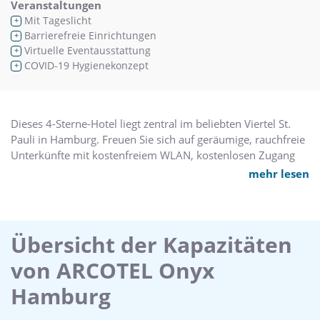
Veranstaltungen
Mit Tageslicht
+
Barrierefreie Einrichtungen
+
Virtuelle Eventausstattung
+
COVID-19 Hygienekonzept
+
Dieses 4-Sterne-Hotel liegt zentral im beliebten Viertel St.
Pauli in Hamburg. Freuen Sie sich auf geräumige, rauchfreie
Unterkünfte mit kostenfreiem WLAN, kostenlosen Zugang
zum Wellnessbereich und eine stilvolle Bar.
mehr lesen
Die ruhigen Zimmer im ARCOTEL Onyx Hamburg sind in
Sonnengelb sowie Weiß gehalten und elegant möbliert. Ein
Flachbild-TV, eine iPod-Dockingstation und
Übersicht der Kapazitäten
Sitzmöglichkeiten am Fenster tragen zu einem angenehmen
von ARCOTEL Onyx
Aufenthalt bei.
Hamburg
In der Bar Wiener Café im Erdgeschoss wählen Sie aus
einem Angebot an hausgemachten Kuchen, Wiener Gebäck