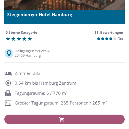
Steigenberger Hotel Hamburg
5 Sterne Kategorie
11 Bewertungen
Gut
Heiligengeistbrücke 4
20459 Hamburg
Zimmer: 233
0,64 km bis Hamburg Zentrum
Tagungsräume: 6 / 770 m²
Größter Tagungsraum: 265 Personen / 265 m²