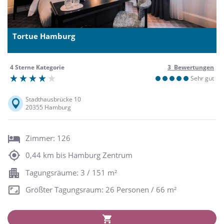
Tortue Hamburg
4 Sterne Kategorie
3 Bewertungen
Sehr gut
Stadthausbrücke 10
20355 Hamburg
Zimmer: 126
0,44 km bis Hamburg Zentrum
Tagungsräume: 3 / 151 m²
Größter Tagungsraum: 26 Personen / 66 m²