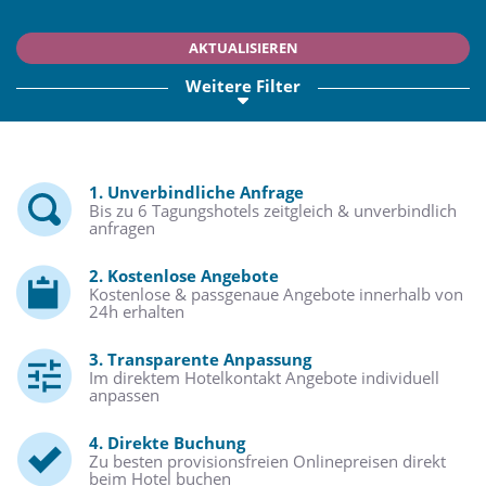
AKTUALISIEREN
Weitere Filter
1. Unverbindliche Anfrage
Bis zu 6 Tagungshotels zeitgleich & unverbindlich
anfragen
2. Kostenlose Angebote
Kostenlose & passgenaue Angebote innerhalb von
24h erhalten
3. Transparente Anpassung
Im direktem Hotelkontakt Angebote individuell
anpassen
4. Direkte Buchung
Zu besten provisionsfreien Onlinepreisen direkt
beim Hotel buchen