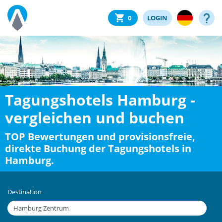
0
LOGIN
Tagungshotels Hamburg -
vergleichen und buchen
TOP Bewertungen und provisionsfreie,
direkte Buchung der Tagungshotels in
Hamburg.
Destination