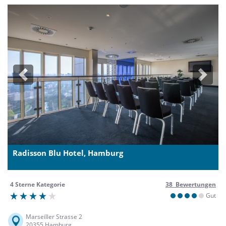
Previous
Next
Radisson Blu Hotel, Hamburg
4 Sterne Kategorie
38 Bewertungen
Gut
Marseiller Strasse 2
20355 Hamburg