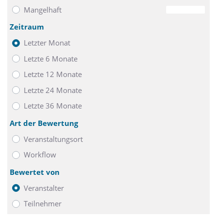
- Bushaltestelle "Graumannsweg" direkt vor dem Hotel
Mangelhaft
0
- 8,5 km zum internationalen Flughafen Hamburg, mit dem
Zeitraum
Taxi in 20 Minuten erreichbar
Letzter Monat
Letzte 6 Monate
Letzte 12 Monate
Letzte 24 Monate
Letzte 36 Monate
Art der Bewertung
Veranstaltungsort
Workflow
Bewertet von
Veranstalter
Teilnehmer