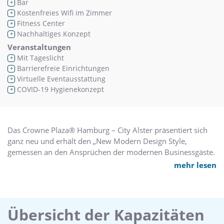
Bar
+
Kostenfreies Wifi im Zimmer
+
Fitness Center
+
Nachhaltiges Konzept
+
Veranstaltungen
Mit Tageslicht
+
Barrierefreie Einrichtungen
+
Virtuelle Eventausstattung
+
COVID-19 Hygienekonzept
+
Das Crowne Plaza® Hamburg – City Alster präsentiert sich
ganz neu und erhält den „New Modern Design Style,
gemessen an den Ansprüchen der modernen Businessgäste.
Neben den 291 renovierten Zimmern – den weltweit
mehr lesen
patentierten „Work Life Rooms“ – finden man hier eine
innovative All Day Gastronomie sowie neue inspirierende
Meetingräume und Co-Working Spaces. „Lifeaholics“
entdecken mit „The Plaza Workspace" den perfekten Ort, um
Übersicht der Kapazitäten
sich mit Freunden oder Kollegen zu treffen, entspannt zu