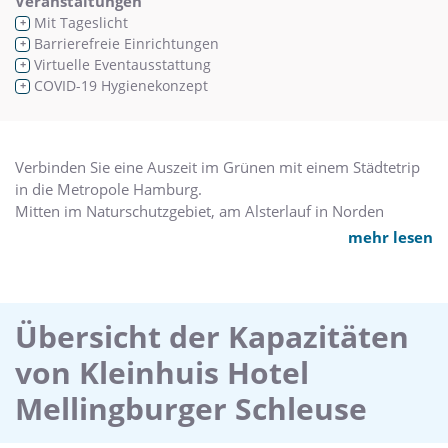
Veranstaltungen
Mit Tageslicht
+
Barrierefreie Einrichtungen
+
Virtuelle Eventausstattung
+
COVID-19 Hygienekonzept
+
Verbinden Sie eine Auszeit im Grünen mit einem Städtetrip
in die Metropole Hamburg.
Mitten im Naturschutzgebiet, am Alsterlauf in Norden
Hamburgs, befindet sich das 4* Hotel Kleinhuis
mehr lesen
Mellingburger Schleuse mit 47 freundlich eingerichteten
Zimmern. Idyllisch gelegen und doch nah an der City: In nur
25 Minuten erreichen Sie die Hamburger Innenstadt zum
Shopping oder Museumsbesuch.
Übersicht der Kapazitäten
Das Alstertal Einkaufszentrum, eines der größen
von Kleinhuis Hotel
Einkaufszentren Norddeutschlands, ist sogar nur wenige
Minuten von uns entfernt.
Mellingburger Schleuse
Im stimmungsvollen Umfeld unseres Restaurants genießen