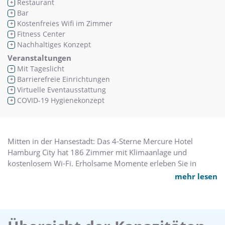
Restaurant
+
Bar
+
Kostenfreies Wifi im Zimmer
+
Fitness Center
+
Nachhaltiges Konzept
+
Veranstaltungen
Mit Tageslicht
+
Barrierefreie Einrichtungen
+
Virtuelle Eventausstattung
+
COVID-19 Hygienekonzept
+
Mitten in der Hansestadt: Das 4-Sterne Mercure Hotel
Hamburg City hat 186 Zimmer mit Klimaanlage und
kostenlosem Wi-Fi. Erholsame Momente erleben Sie in
unserer Sauna. Einzigartig ist die schwimmende Event- und
mehr lesen
Tagungslocation KAI 10. Das Hotel hat 10 weitere
Tagungsräume. Ihre Anreise: Der Hauptbahnhof ist 1,5 km
entfernt. Bis zum Airport sind es 12 km. Per Auto erreichen
Sie uns über die A1 und A7, Sie können Ihr Auto in unserer