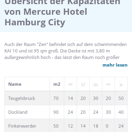
Übersicht der Kapazitäten
Tiefgarage parken. Bis zur S-Bahn sind es nur wenige
von Mercure Hotel
Minuten zu Fuß.
Hamburg City
Auch der Raum "Zen" befindet sich auf dem schwimmenden
KAI 10 und ist 95 qm groß. Die Decke ist mit 3,80 m
außergewöhnlich hoch - das lässt den Raum noch größer
wirken. Hier ist Platz für 50 Personen und jede Menge
mehr lesen
spannende Events.
Name
m2
Teugelsbrück
70
14
20
30
20
50
Dockland
90
24
20
24
30
40
Finkenwerder
50
12
14
18
0
24