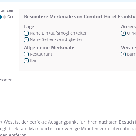
rtungen
Besondere Merkmale von Comfort Hotel Frankfur
Gut
Lage
Anreis
Nähe Einkaufsmöglichkeiten
ÖPN
+
+
Nähe Sehenswürdigkeiten
+
Allgemeine Merkmale
Veran
Restaurant
Barr
+
+
Bar
+
rsonen
rt West ist der perfekte Ausgangpunkt für Ihren nächsten Besuch
liegt direkt am Main und ist nur wenige Minuten vom Internation
gen entfernt.