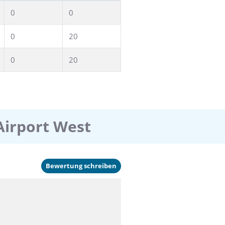
0
0
0
20
0
20
Airport West
Bewertung schreiben