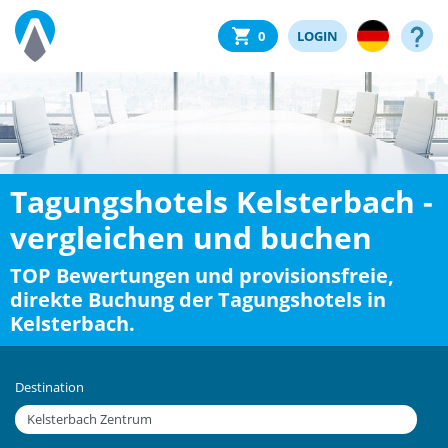
0
LOGIN
Tagungshotels Kelsterbach -
vergleichen und buchen
TOP Bewertungen und provisionsfreie,
direkte Buchung der Tagungshotels in
Kelsterbach.
Destination