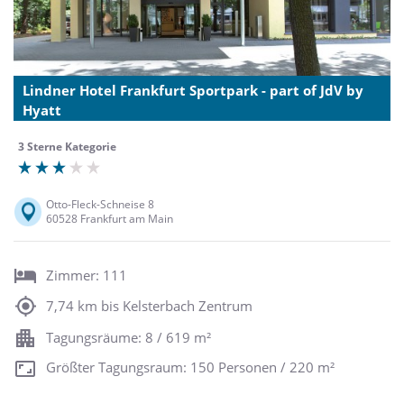
Lindner Hotel Frankfurt Sportpark - part of JdV by
Hyatt
3 Sterne Kategorie
Otto-Fleck-Schneise 8
60528 Frankfurt am Main
Zimmer: 111
7,74 km bis Kelsterbach Zentrum
Tagungsräume: 8 / 619 m²
Größter Tagungsraum: 150 Personen / 220 m²