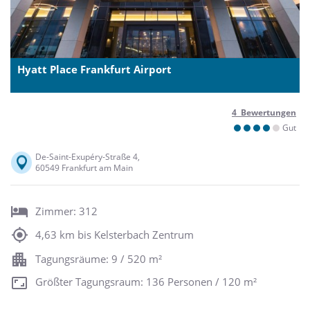
Hyatt Place Frankfurt Airport
4 Bewertungen
Gut
De-Saint-Exupéry-Straße 4,
60549 Frankfurt am Main
Zimmer: 312
4,63 km bis Kelsterbach Zentrum
Tagungsräume: 9 / 520 m²
Größter Tagungsraum: 136 Personen / 120 m²