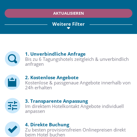
AKTUALISIEREN
Weitere Filter
1. Unverbindliche Anfrage
Bis zu 6 Tagungshotels zeitgleich & unverbindlich
anfragen
2. Kostenlose Angebote
Kostenlose & passgenaue Angebote innerhalb von
24h erhalten
3. Transparente Anpassung
Im direktem Hotelkontakt Angebote individuell
anpassen
4. Direkte Buchung
Zu besten provisionsfreien Onlinepreisen direkt
beim Hotel buchen