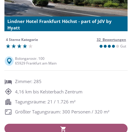
Lindner Hotel Frankfurt Höchst - part of JdV by
Hyatt
4 Sterne Kategorie
32 Bewertungen
Gut
Bolongarostr. 100
65929 Frankfurt am Main
Zimmer: 285
4,16 km bis Kelsterbach Zentrum
Tagungsräume: 21 / 1.726 m²
Größter Tagungsraum: 300 Personen / 320 m²