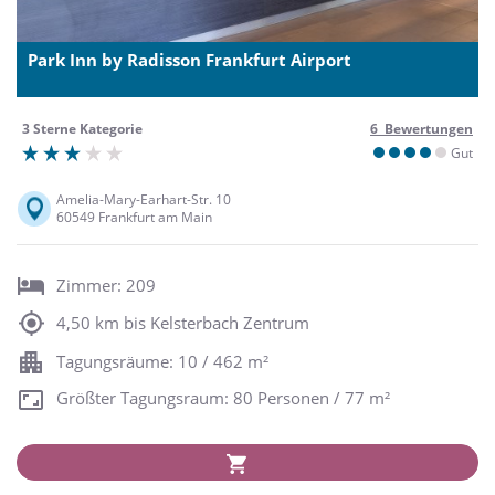
Park Inn by Radisson Frankfurt Airport
3 Sterne Kategorie
6 Bewertungen
Gut
Amelia-Mary-Earhart-Str. 10
60549 Frankfurt am Main
Zimmer: 209
4,50 km bis Kelsterbach Zentrum
Tagungsräume: 10 / 462 m²
Größter Tagungsraum: 80 Personen / 77 m²