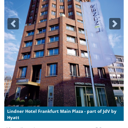
Previous
Next
Lindner Hotel Frankfurt Main Plaza - part of JdV by
Hyatt