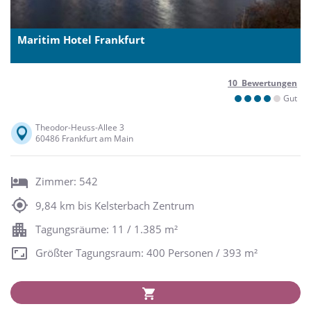
Maritim Hotel Frankfurt
10 Bewertungen
Gut
Theodor-Heuss-Allee 3
60486 Frankfurt am Main
Zimmer: 542
9,84 km bis Kelsterbach Zentrum
Tagungsräume: 11 / 1.385 m²
Größter Tagungsraum: 400 Personen / 393 m²