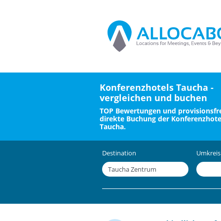
Konferenzhotels Taucha -
vergleichen und buchen
TOP Bewertungen und provisionsfre
direkte Buchung der Konferenzhote
Taucha.
Destination
Umkreis