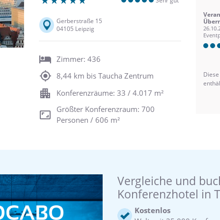
Sehr gut
Veran
Gerberstraße 15
Übern
04105 Leipzig
26.10.
Eventp
Zimmer: 436
Diese
8,44 km bis Taucha Zentrum
enthä
Konferenzräume: 33 / 4.017 m²
Größter Konferenzraum: 700
Personen / 606 m²
Vergleiche und buc
Konferenzhotel in 
Kostenlos