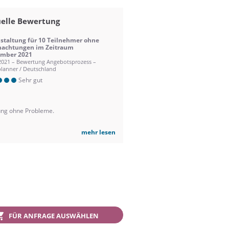
elle Bewertung
staltung für 10 Teilnehmer ohne
nachtungen im Zeitraum
ember 2021
2021 – Bewertung Angebotsprozess –
lanner / Deutschland
Sehr gut
ng ohne Probleme.
mehr lesen
FÜR ANFRAGE AUSWÄHLEN