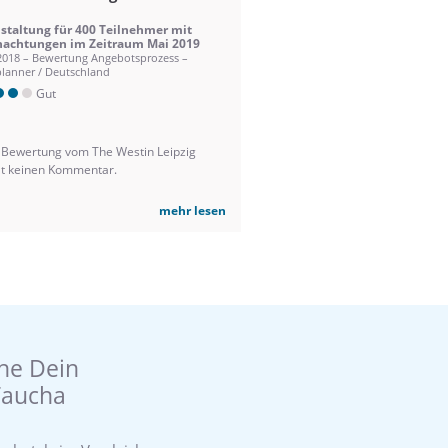
staltung für 400 Teilnehmer mit
achtungen im Zeitraum Mai 2019
2018 – Bewertung Angebotsprozess –
lanner / Deutschland
Gut
 Bewertung vom The Westin Leipzig
lt keinen Kommentar.
mehr lesen
he Dein
Taucha