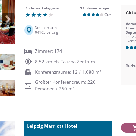
4 Sterne Kategorie
17 Bewertungen
Aktu
Gut
Next
Veran
Stephanstr. 6
Über
04103 Leipzig
Sept
12.12.
Eventp
Zimmer: 174
8,52 km bis Taucha Zentrum
Buchu
Konferenzräume: 12 / 1.080 m²
Größter Konferenzraum: 220
Personen / 250 m²
Leipzig Marriott Hotel