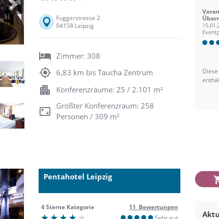
Next
Veran
Fuggerstrasse 2
Übern
04158 Leipzig
15.01.
Eventp
Zimmer: 308
Diese
6,83 km bis Taucha Zentrum
enthä
Konferenzräume: 25 / 2.101 m²
Größter Konferenzraum: 258
Personen / 309 m²
Pentahotel Leipzig
4 Sterne Kategorie
11 Bewertungen
Aktu
Sehr gut