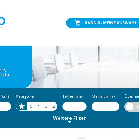
0
VON 6 - MEINE AUSWAHL
ie,
ls in
 (km)
Kategorie
Teilnehmer
Minimum m²
Überna
5
4
3
2
Weitere Filter