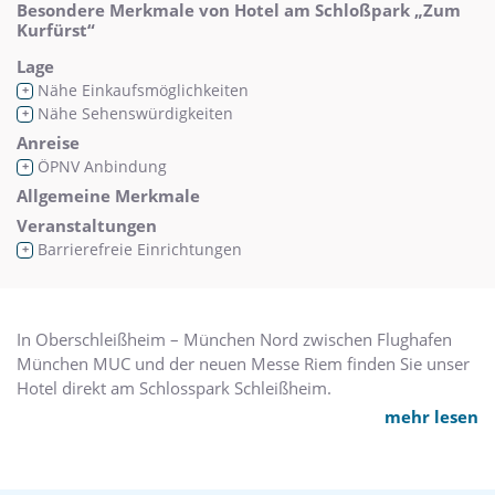
Besondere Merkmale von Hotel am Schloßpark „Zum
Kurfürst“
Lage
Nähe Einkaufsmöglichkeiten
+
Nähe Sehenswürdigkeiten
+
Anreise
ÖPNV Anbindung
+
Allgemeine Merkmale
Veranstaltungen
Barrierefreie Einrichtungen
+
In Oberschleißheim – München Nord zwischen Flughafen
München MUC und der neuen Messe Riem finden Sie unser
Hotel direkt am Schlosspark Schleißheim.
mehr lesen
In unserer unmittelbaren Umgebung befindet sich die
Schleißheimer Schlossanlage mit den drei beeindruckenden
Barockschlössern, das Deutsche Museum – Flugwerft