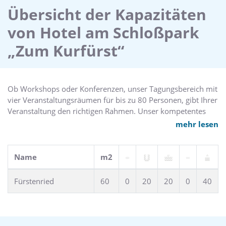
Schleißheim, die olympische Regattaanlage sowie die Allianz
Übersicht der Kapazitäten
Arena.
von Hotel am Schloßpark
Sowohl die Münchner Innenstadt sowie den Flughafen
„Zum Kurfürst“
München erreichen Sie bequem über die S-Bahn innerhalb
von 20 min. Angrenzend an Oberschleißheim befinden sich
die Ortschaften Unterschleißheim, Garching sowie München
Schwabing.
Ob Workshops oder Konferenzen, unser Tagungsbereich mit
vier Veranstaltungsräumen für bis zu 80 Personen, gibt Ihrer
Veranstaltung den richtigen Rahmen. Unser kompetentes
und hilfsbereites Team steht Ihnen bei der Vorbereitung und
mehr lesen
Durchführung ihrer Veranstaltung zur Seite.
Alle Räume verfügen über einen Außenbereich mit
Name
m2
Gartenanbindung, Tageslicht und WLAN.
Fürstenried
60
0
20
20
0
40