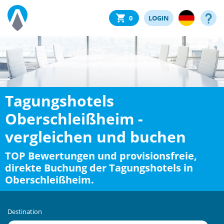
0
LOGIN
Tagungshotels
Oberschleißheim -
vergleichen und buchen
TOP Bewertungen und provisionsfreie,
direkte Buchung der Tagungshotels in
Oberschleißheim.
Destination