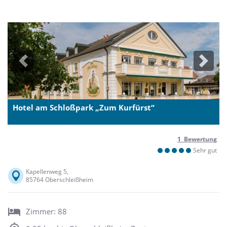
Previous
Next
Hotel am Schloßpark „Zum Kurfürst“
1 Bewertung
Sehr gut
Kapellenweg 5,
85764 Oberschleißheim
Zimmer: 88