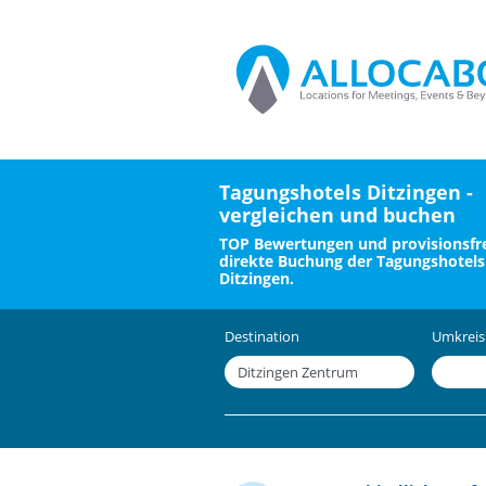
Tagungshotels Ditzingen -
vergleichen und buchen
TOP Bewertungen und provisionsfre
direkte Buchung der Tagungshotels
Ditzingen.
Destination
Umkreis