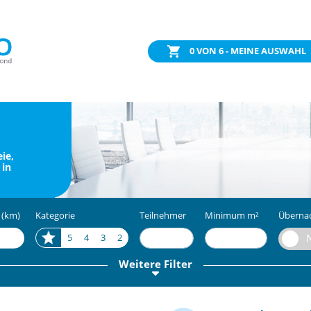
0
VON 6 - MEINE AUSWAHL
ie,
 in
 (km)
Kategorie
Teilnehmer
Minimum m²
Überna
5
4
3
2
Weitere Filter