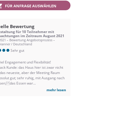
FÜR ANFRAGE AUSWÄHLEN
elle Bewertung
staltung für 10 Teilnehmer mit
achtungen im Zeitraum August 2021
2021 – Bewertung Angebotsprozess –
lanner / Deutschland
Sehr gut
iel Engagement und Flexibilität!
ack Kunde: das Haus hier ist zwar nicht
das neueste, aber der Meeting Raum
solut gut; sehr ruhig, mit Ausgang nach
sen; das Essen war
rragend Kaffee ist wie in jedem Hotel
mehr lesen
utomatenkaffee der mit unserem Kaffee
ice nicht mithalten kann ;-); hier würde
mmer empfehlen einfach ein Kanne
kaffee und Milch dazu; das hilft mehr als
utomaten und poliert sofort das Image;
ber gar keine Kritik sondern nur ein Tipp
as Haus sein das Beste aus meiner
 sehr professionelles und dennoch sehr