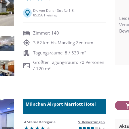
Next
Dr.-von-Daller-Straße 1-3,
85356 Freising
Leide
Vera
Bewe
Zimmer: 140
3,62 km bis Marzling Zentrum
Tagungsräume: 8 / 539 m²
Größter Tagungsraum: 70 Personen
/ 120 m²
München Airport Marriott Hotel
4 Sterne Kategorie
5 Bewertungen
Aktu
Gut