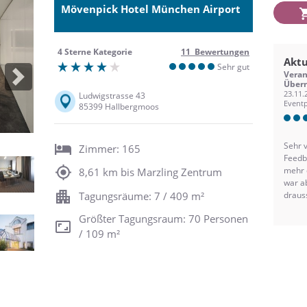
Mövenpick Hotel München Airport
4 Sterne Kategorie
11 Bewertungen
Aktu
Sehr gut
Veran
Next
Übern
23.11.
Ludwigstrasse 43
Eventp
85399 Hallbergmoos
Sehr v
Zimmer: 165
Feedb
mehr 
8,61 km bis Marzling Zentrum
war ab
draus
Tagungsräume: 7 / 409 m²
hervo
Größter Tagungsraum: 70 Personen
ein A
im Off
/ 109 m²
ich i
Filter
die A
soll a
für d
Sicht: