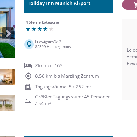
Holiday Inn Munich Airport
4 Sterne Kategorie
Next
Ludwigstraße 2
85399 Hallbergmoos
Leide
Vera
Bewe
Zimmer: 165
8,58 km bis Marzling Zentrum
Tagungsräume: 8 / 252 m²
Größter Tagungsraum: 45 Personen
/ 54 m²