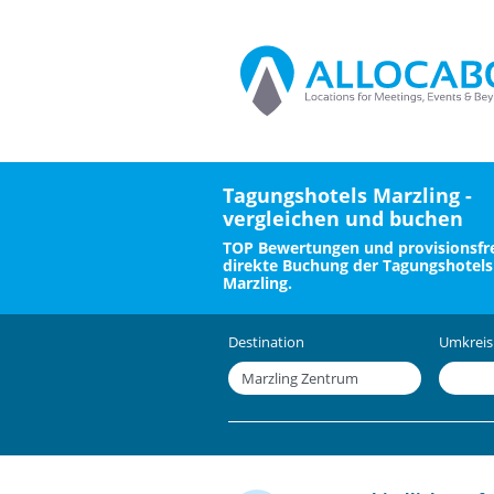
Tagungshotels Marzling -
vergleichen und buchen
TOP Bewertungen und provisionsfre
direkte Buchung der Tagungshotels
Marzling.
Destination
Umkreis