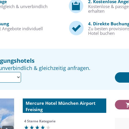
rage
2. Kostenlose Ang
itgleich & unverbindlich
Kostenlose & passg
erhalten
sung
4. Direkte Buchun
 Angebote individuell
Zu besten provisions
Hotel buchen
agungshotels
unverbindlich & gleichzeitig anfragen.
Mercure Hotel München Airport
Freising
4 Sterne Kategorie