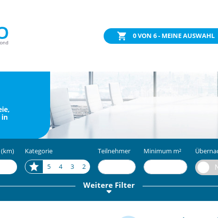
0
VON 6 - MEINE AUSWAHL
ie,
 in
 (km)
Kategorie
Teilnehmer
Minimum m²
Überna
5
4
3
2
Weitere Filter