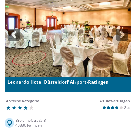
Previous
Next
Leonardo Hotel Düsseldorf Airport-Ratingen
4 Sterne Kategorie
49 Bewertungen
Gut
Broichhofstraße 3
40880 Ratingen