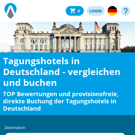
0
LOGIN
Tagungshotels in
Deutschland - vergleichen
und buchen
TOP Bewertungen und provisionsfreie,
direkte Buchung der Tagungshotels in
Deutschland
Destination