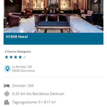
Previous
Next
H1898 Hotel
4 Sterne Kategorie
La Rambla 109
08002 Barcelona
Zimmer: 169
0,35 km bis Barcelona Zentrum
Tagungsräume: 9 / 817 m²