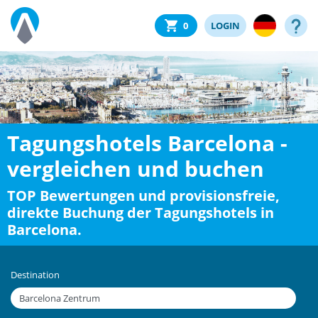
0
LOGIN
Tagungshotels Barcelona -
vergleichen und buchen
TOP Bewertungen und provisionsfreie,
direkte Buchung der Tagungshotels in
Barcelona.
Destination