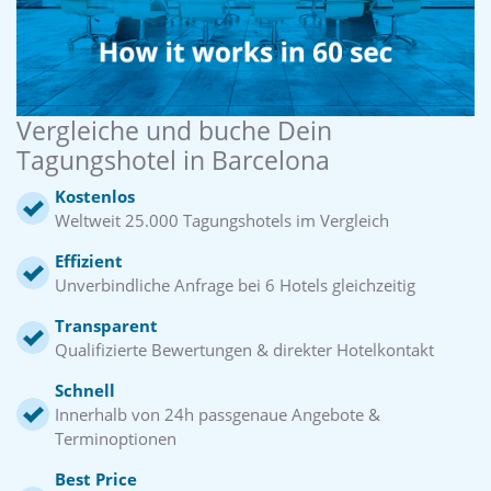
Vergleiche und buche Dein
Tagungshotel in Barcelona
Kostenlos
Weltweit 25.000 Tagungshotels im Vergleich
Effizient
Unverbindliche Anfrage bei 6 Hotels gleichzeitig
Transparent
Qualifizierte Bewertungen & direkter Hotelkontakt
Schnell
Innerhalb von 24h passgenaue Angebote &
Terminoptionen
Best Price