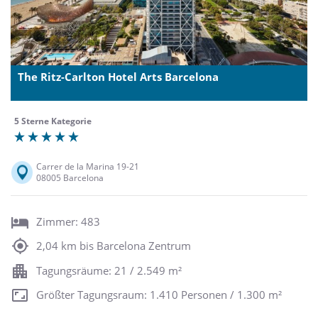
The Ritz-Carlton Hotel Arts Barcelona
5 Sterne Kategorie
Carrer de la Marina 19-21
08005 Barcelona
Zimmer: 483
2,04 km bis Barcelona Zentrum
Tagungsräume: 21 / 2.549 m²
Größter Tagungsraum: 1.410 Personen / 1.300 m²