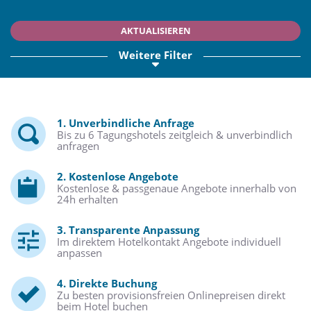
AKTUALISIEREN
Weitere Filter
1. Unverbindliche Anfrage
Bis zu 6 Tagungshotels zeitgleich & unverbindlich
anfragen
2. Kostenlose Angebote
Kostenlose & passgenaue Angebote innerhalb von
24h erhalten
3. Transparente Anpassung
Im direktem Hotelkontakt Angebote individuell
anpassen
4. Direkte Buchung
Zu besten provisionsfreien Onlinepreisen direkt
beim Hotel buchen