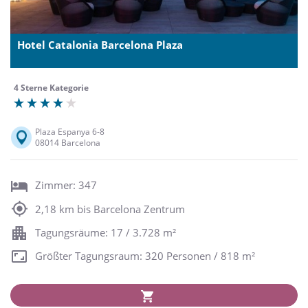
Hotel Catalonia Barcelona Plaza
4 Sterne Kategorie
Plaza Espanya 6-8
08014 Barcelona
Zimmer: 347
2,18 km bis Barcelona Zentrum
Tagungsräume: 17 / 3.728 m²
Größter Tagungsraum: 320 Personen / 818 m²