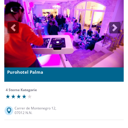
Previous
Next
Purohotel Palma
4 Sterne Kategorie
Carrer de Montenegro 12,
07012 N.N.