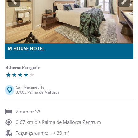
Previous
Next
M HOUSE HOTEL
4 Sterne Kategorie
Can Maçanet, 1a
07003 Palma de Mallorca
Zimmer: 33
0,67 km bis Palma de Mallorca Zentrum
Tagungsräume: 1 / 30 m²