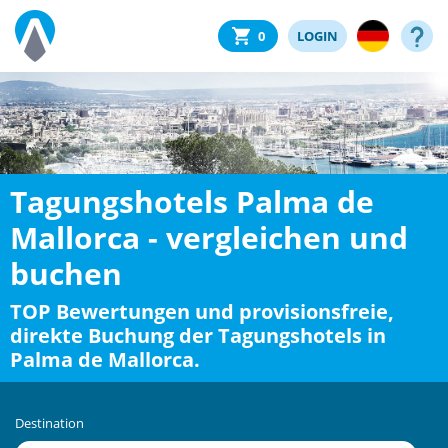
0
LOGIN
Tagungshotels Palma de
Mallorca - vergleichen und
buchen
TOP Bewertungen und provisionsfreie,
direkte Buchung der Tagungshotels in
Palma de Mallorca.
Destination