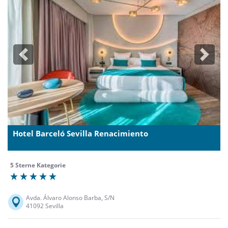
Previous
Next
Hotel Barceló Sevilla Renacimiento
5 Sterne Kategorie
Avda. Álvaro Alonso Barba, S/N
41092 Sevilla