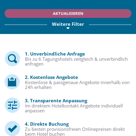
AKTUALISIEREN
Weitere Filter
1. Unverbindliche Anfrage
Bis zu 6 Tagungshotels zeitgleich & unverbindlich
anfragen
2. Kostenlose Angebote
Kostenlose & passgenaue Angebote innerhalb von
24h erhalten
3. Transparente Anpassung
Im direktem Hotelkontakt Angebote individuell
anpassen
4. Direkte Buchung
Zu besten provisionsfreien Onlinepreisen direkt
beim Hotel buchen