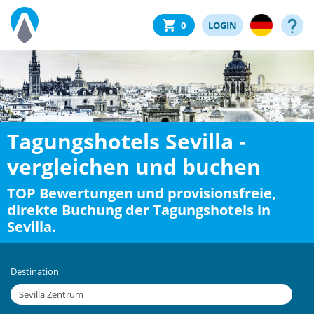
0
LOGIN
Tagungshotels Sevilla -
vergleichen und buchen
TOP Bewertungen und provisionsfreie,
direkte Buchung der Tagungshotels in
Sevilla.
Destination