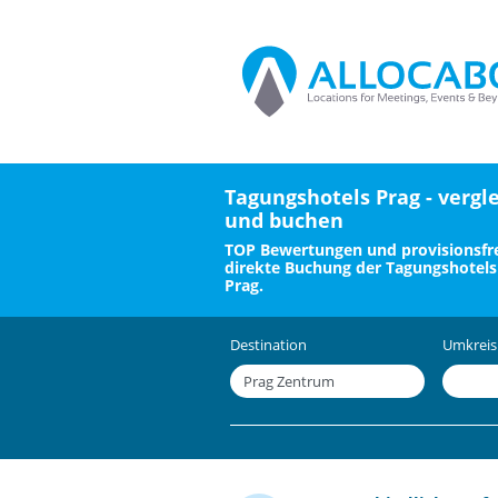
Tagungshotels Prag - vergl
und buchen
TOP Bewertungen und provisionsfre
direkte Buchung der Tagungshotels
Prag.
Destination
Umkreis