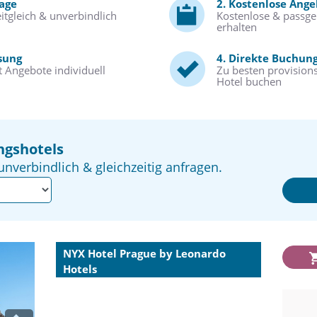
rage
2. Kostenlose Ang
itgleich & unverbindlich
Kostenlose & passg
erhalten
sung
4. Direkte Buchun
 Angebote individuell
Zu besten provisions
Hotel buchen
ngshotels
unverbindlich & gleichzeitig anfragen.
NYX Hotel Prague by Leonardo
Hotels