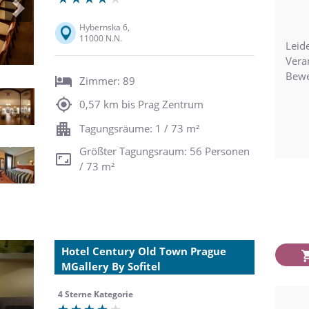
Next
Hybernska 6,
11000 N.N.
Leide
Vera
Bewe
Zimmer: 89
0,57 km bis Prag Zentrum
Tagungsräume: 1 / 73 m²
Größter Tagungsraum: 56 Personen
/ 73 m²
Hotel Century Old Town Prague
MGallery By Sofitel
4 Sterne Kategorie