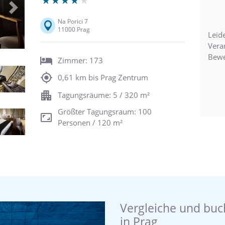
Next
Na Porici 7
11000 Prag
Leide
Vera
Bewe
Zimmer: 173
0,61 km bis Prag Zentrum
Tagungsräume: 5 / 320 m²
Größter Tagungsraum: 100
Personen / 120 m²
Vergleiche und buc
in Prag