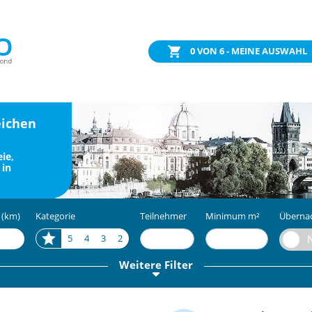
0
VON 6 - MEINE AUSWAHL
eichen
ie,
 in
 (km)
Kategorie
Teilnehmer
Minimum m²
Überna
5
4
3
2
Weitere Filter