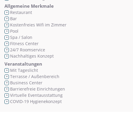
Allgemeine Merkmale
Restaurant
+
Bar
+
Kostenfreies Wifi im Zimmer
+
Pool
+
Spa / Salon
+
Fitness Center
+
24/7 Roomservice
+
Nachhaltiges Konzept
+
Veranstaltungen
Mit Tageslicht
+
Terrasse / Außenbereich
+
Business Center
+
Barrierefreie Einrichtungen
+
Virtuelle Eventausstattung
+
COVID-19 Hygienekonzept
+