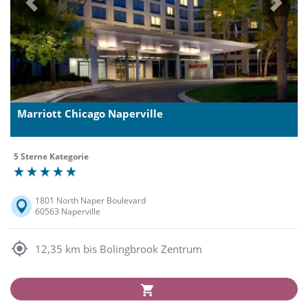
Previous
Next
Marriott Chicago Naperville
5 Sterne Kategorie
1801 North Naper Boulevard
60563 Naperville
12,35 km bis Bolingbrook Zentrum