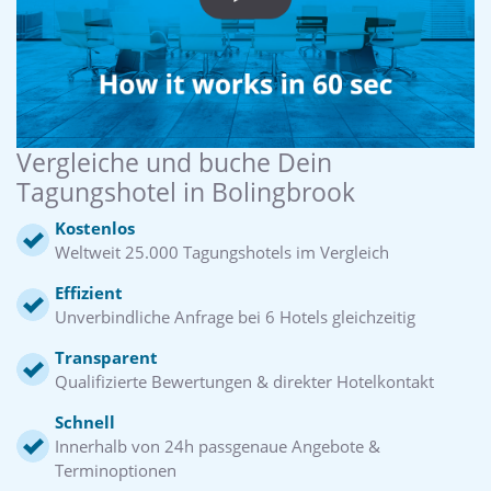
Vergleiche und buche Dein
Tagungshotel in Bolingbrook
Kostenlos
Weltweit 25.000 Tagungshotels im Vergleich
Effizient
Unverbindliche Anfrage bei 6 Hotels gleichzeitig
Transparent
Qualifizierte Bewertungen & direkter Hotelkontakt
Schnell
Innerhalb von 24h passgenaue Angebote &
Terminoptionen