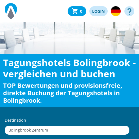
0
LOGIN
Tagungshotels Bolingbrook -
vergleichen und buchen
TOP Bewertungen und provisionsfreie,
direkte Buchung der Tagungshotels in
Bolingbrook.
Destination