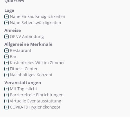
Quarters
Lage
Nähe Einkaufsmöglichkeiten
+
Nähe Sehenswürdigkeiten
+
Anreise
ÖPNV Anbindung
+
Allgemeine Merkmale
Restaurant
+
Bar
+
Kostenfreies Wifi im Zimmer
+
Fitness Center
+
Nachhaltiges Konzept
+
Veranstaltungen
Mit Tageslicht
+
Barrierefreie Einrichtungen
+
Virtuelle Eventausstattung
+
COVID-19 Hygienekonzept
+