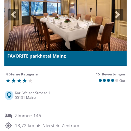
Previous
Next
FAVORITE parkhotel Mainz
4 Sterne Kategorie
15 Bewertungen
Gut
Karl-Weiser-Strasse 1
55131 Mainz
Zimmer: 145
13,72 km bis Nierstein Zentrum