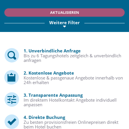
AKTUALISIEREN
Weitere Filter
1. Unverbindliche Anfrage
Bis zu 6 Tagungshotels zeitgleich & unverbindlich
anfragen
2. Kostenlose Angebote
Kostenlose & passgenaue Angebote innerhalb von
24h erhalten
3. Transparente Anpassung
Im direktem Hotelkontakt Angebote individuell
anpassen
4. Direkte Buchung
Zu besten provisionsfreien Onlinepreisen direkt
beim Hotel buchen