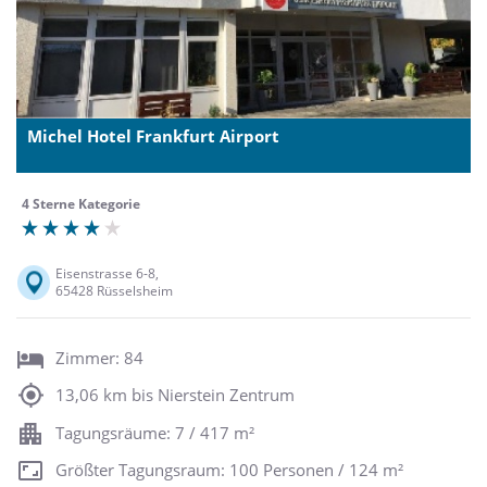
Michel Hotel Frankfurt Airport
4 Sterne Kategorie
Eisenstrasse 6-8,
65428 Rüsselsheim
Zimmer: 84
13,06 km bis Nierstein Zentrum
Tagungsräume: 7 / 417 m²
Größter Tagungsraum: 100 Personen / 124 m²