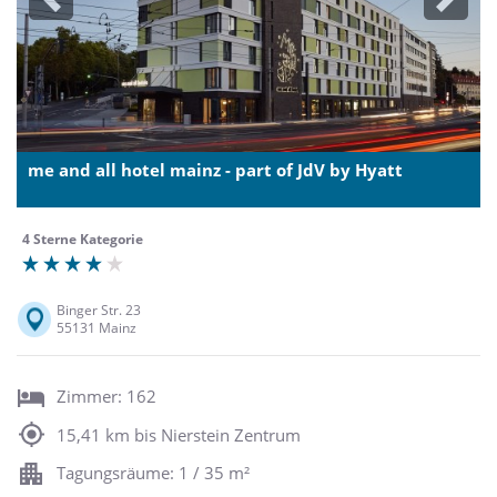
Previous
Next
me and all hotel mainz - part of JdV by Hyatt
4 Sterne Kategorie
Binger Str. 23
55131 Mainz
Zimmer: 162
15,41 km bis Nierstein Zentrum
Tagungsräume: 1 / 35 m²