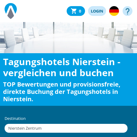
0
LOGIN
Tagungshotels Nierstein -
vergleichen und buchen
TOP Bewertungen und provisionsfreie,
direkte Buchung der Tagungshotels in
Nierstein.
Destination