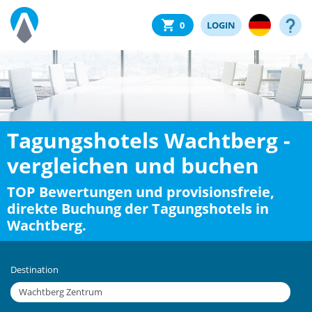
0
LOGIN
Tagungshotels Wachtberg -
vergleichen und buchen
TOP Bewertungen und provisionsfreie,
direkte Buchung der Tagungshotels in
Wachtberg.
Destination