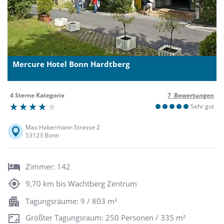
Mercure Hotel Bonn Hardtberg
4 Sterne Kategorie
7 Bewertungen
Sehr gut
Max Habermann Strasse 2
53123 Bonn
Zimmer: 142
9,70 km bis Wachtberg Zentrum
Tagungsräume: 9 / 803 m²
Größter Tagungsraum: 250 Personen / 335 m²