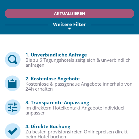
AKTUALISIEREN
Weitere Filter
1. Unverbindliche Anfrage
Bis zu 6 Tagungshotels zeitgleich & unverbindlich
anfragen
2. Kostenlose Angebote
Kostenlose & passgenaue Angebote innerhalb von
24h erhalten
3. Transparente Anpassung
Im direktem Hotelkontakt Angebote individuell
anpassen
4. Direkte Buchung
Zu besten provisionsfreien Onlinepreisen direkt
beim Hotel buchen