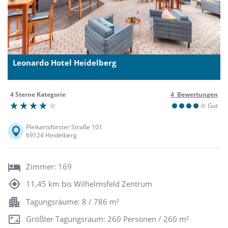
Leonardo Hotel Heidelberg
4 Sterne Kategorie
4 Bewertungen
Gut
Pleikartsförster Straße 101
69124 Heidelberg
Zimmer: 169
11,45 km bis Wilhelmsfeld Zentrum
Tagungsräume: 8 / 786 m²
Größter Tagungsraum: 260 Personen / 260 m²