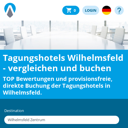
0
LOGIN
Tagungshotels Wilhelmsfeld
- vergleichen und buchen
TOP Bewertungen und provisionsfreie,
direkte Buchung der Tagungshotels in
Wilhelmsfeld.
Destination