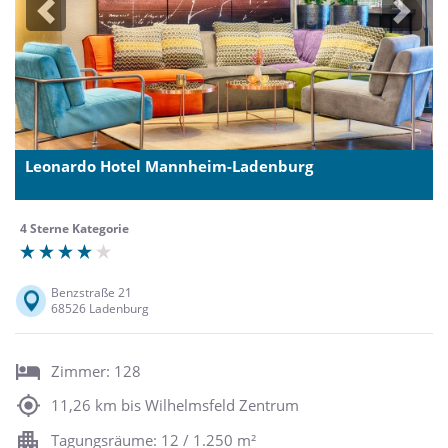
Previous
Next
Leonardo Hotel Mannheim-Ladenburg
4 Sterne Kategorie
Benzstraße 21
68526 Ladenburg
Zimmer: 128
11,26 km bis Wilhelmsfeld Zentrum
Tagungsräume: 12 / 1.250 m²