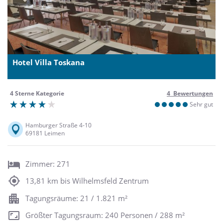
Previous
Next
Hotel Villa Toskana
4 Sterne Kategorie
4 Bewertungen
Sehr gut
Hamburger Straße 4-10
69181 Leimen
Zimmer: 271
13,81 km bis Wilhelmsfeld Zentrum
Tagungsräume: 21 / 1.821 m²
Größter Tagungsraum: 240 Personen / 288 m²