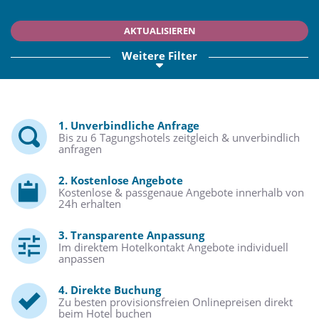
AKTUALISIEREN
Weitere Filter
1. Unverbindliche Anfrage
Bis zu 6 Tagungshotels zeitgleich & unverbindlich
anfragen
2. Kostenlose Angebote
Kostenlose & passgenaue Angebote innerhalb von
24h erhalten
3. Transparente Anpassung
Im direktem Hotelkontakt Angebote individuell
anpassen
4. Direkte Buchung
Zu besten provisionsfreien Onlinepreisen direkt
beim Hotel buchen