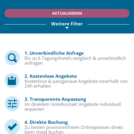
AKTUALISIEREN
Weitere Filter
1. Unverbindliche Anfrage
Bis zu 6 Tagungshotels zeitgleich & unverbindlich
anfragen
2. Kostenlose Angebote
Kostenlose & passgenaue Angebote innerhalb von
24h erhalten
3. Transparente Anpassung
Im direktem Hotelkontakt Angebote individuell
anpassen
4. Direkte Buchung
Zu besten provisionsfreien Onlinepreisen direkt
beim Hotel buchen