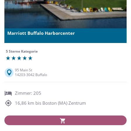
Marriott Buffalo Harborcenter
5 Sterne Kategorie
95 Main St
14203-3042 Buffalo
Zimmer: 205
16,86 km bis Boston (MA) Zentrum