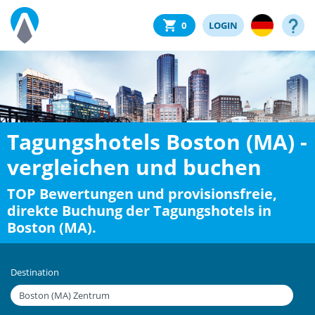
0
LOGIN
Tagungshotels Boston (MA) -
vergleichen und buchen
TOP Bewertungen und provisionsfreie,
direkte Buchung der Tagungshotels in
Boston (MA).
Destination