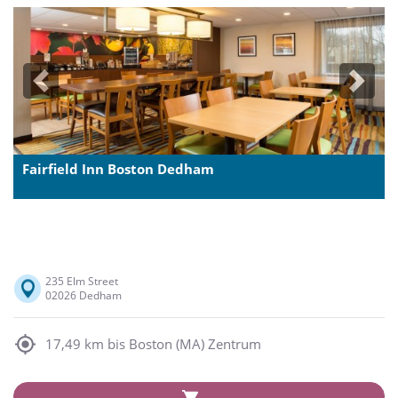
Previous
Next
Fairfield Inn Boston Dedham
235 Elm Street
02026 Dedham
17,49 km bis Boston (MA) Zentrum