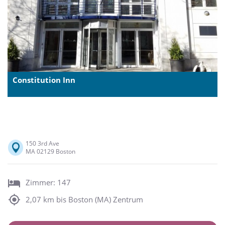
Constitution Inn
150 3rd Ave
MA 02129 Boston
Zimmer: 147
2,07 km bis Boston (MA) Zentrum